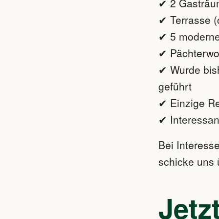
✔
2 Gasträum
✔ Terrasse (
✔ 5 modern
✔ Pächterw
✔ Wurde bish
geführt
✔
Einzige Re
✔
Interessan
Bei Interess
schicke uns 
Jetzt