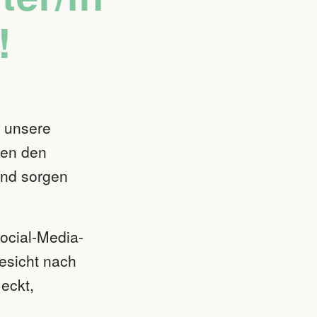
t!
e unsere
egen den
und sorgen
ocial-Media-
Gesicht nach
eckt,