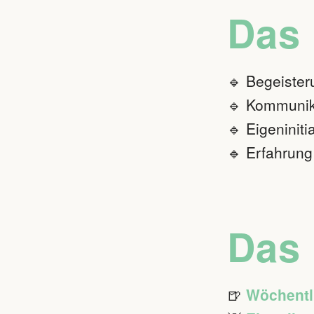
Das 
🔹 Begeister
🔹 Kommunik
🔹 Eigeninitia
🔹 Erfahrung
Das 
🍺
Wöchentl