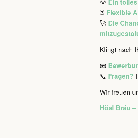
💡
Ein tolle
⏳
Flexible A
🚀
Die Chan
mitzugestal
Klingt nach 
📧
Bewerbun
📞
Fragen?
R
Wir freuen un
Hösl Bräu – T