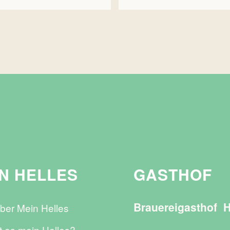
N HELLES
GASTHOF
Brauereigasthof 
ber Mein Helles
t es mein Helles?