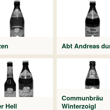
zen
Abt Andreas du
Communbräu
r Hell
Winterzoigl