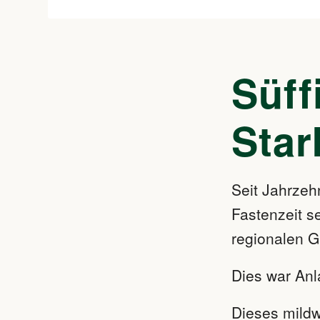
Süff
Star
Seit Jahrzehn
Fastenzeit se
regionalen Gr
Dies war Anla
Dieses mildw