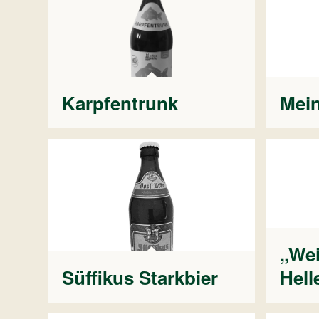
Karpfentrunk
Mein
„Wei
Süffikus Starkbier
Hell