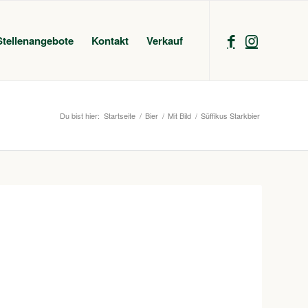
Stellenangebote
Kontakt
Verkauf
Du bist hier:
Startseite
/
Bier
/
Mit Bild
/
Süffikus Starkbier