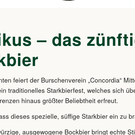
ikus – das zünft
kbier
ten feiert der Burschenverein „Concordia“ Mitte
in traditionelles Starkbierfest, welches sich üb
enzen hinaus größter Beliebtheit erfreut.
ss dieses spezielle, süffige Starkbier ein zu b
ürzige, ausgewogene Bockbier bringt echte S