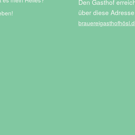
Den Gasthof erreic
über diese Adresse
eben!
brauereigasthofhösl.