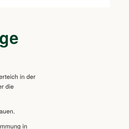
ige
rteich in der
er die
rauen.
timmung in